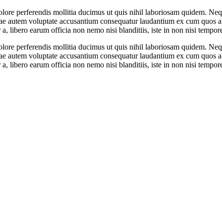
olore perferendis mollitia ducimus ut quis nihil laboriosam quidem. Neq
ae autem voluptate accusantium consequatur laudantium ex cum quos ab, 
, libero earum officia non nemo nisi blanditiis, iste in non nisi tempore
olore perferendis mollitia ducimus ut quis nihil laboriosam quidem. Neq
ae autem voluptate accusantium consequatur laudantium ex cum quos ab, 
, libero earum officia non nemo nisi blanditiis, iste in non nisi tempore